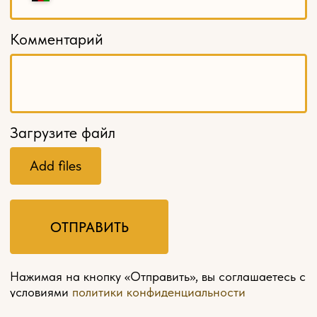
Столбы заходные
Мебельные ножки и опоры
Карнизы
Декоративные решетки
Кромка из шпона
Шпон пиленый, ламели
Балюстрады
МЕНЮ
Главная
О компании
Оплата и доставка
Контакты