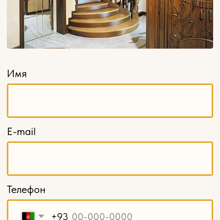
1794881@mail.ru
Пн — Пт 9:00 — 17:00
+7 (965) 179-48-81
г. Щелково, ул. Московская, д. 68а, стр. 1
КАТАЛОГ
Резной погонаж
Розетки
Кронштейны
Капители
Накладной декор
Навершия и свесы
Балясины