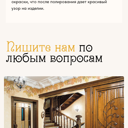
окраски, что после полирования дает красивый
узор на изделии.
Комментарий
Загрузите файл
Add files
ОТПРАВИТЬ
Нажимая на кнопку «Отправить», вы соглашаетесь с
условиями
политики конфиденциальности
© Эклектика-декор 2022