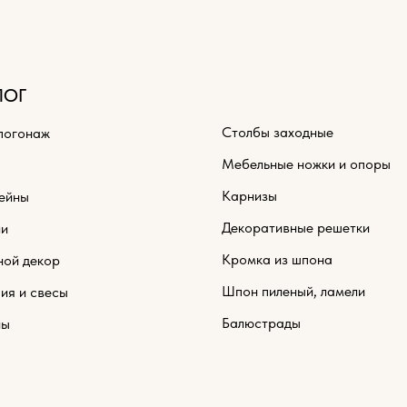
ЛОГ
Столбы заходные
погонаж
Мебельные ножки и опоры
Карнизы
ейны
Декоративные решетки
ли
Кромка из шпона
ной декор
Шпон пиленый, ламели
ия и свесы
Балюстрады
ны