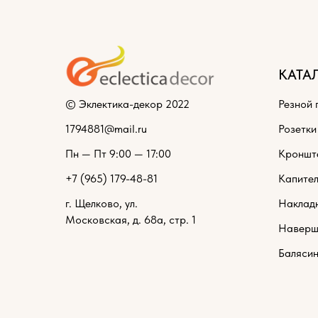
КАТА
© Эклектика-декор 2022
Резной 
1794881@mail.ru
Розетки
Пн — Пт 9:00 — 17:00
Кроншт
+7 (965) 179-48-81
Капите
г. Щелково, ул.
Наклад
Московская, д. 68а, стр. 1
Наверш
Баляси