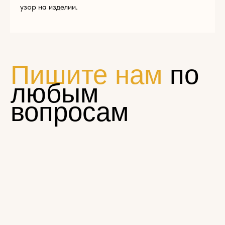
узор на изделии.
Нажимая на кнопку «Отправить», вы соглашаетесь с
условиями
политики конфиденциальности
© Эклектика-декор 2022
1794881@mail.ru
Пн — Пт 9:00 — 17:00
+7 (965) 179-48-81
г. Щелково, ул. Московская, д. 68а, стр. 1
КАТАЛОГ
Резной погонаж