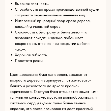
Высокая плотность.
Способность во время производственной сушки
E-mail
сохранять первоначальный внешний вид.
Интересный природный узор среза дерева,
дающий уникальный окрас.
Склонность к быстрому отбеливанию, что
Телефон
позволяет придать изделию любой цвет.
сохранность оттенка при покрытии мебели
+93
лаком.
Комментарий
Хорошая гибкость.
Простота резки.
Цвет древесины бука однороден, зависит от
Загрузите файл
возраста дерева и варьируется от желтовато-
белого и розоватого до яркого красно-
Add files
коричневого. Текстура бука отличается заметными
голичными кольцами, местами волнообразными, и
ОТПРАВИТЬ
системой сердцевидных лучей более темной
окраски, что после полирования дает красивый