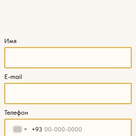
Розетки
Кронштейны
Капители
Накладной декор
Навершия и свесы
Балясины
Столбы заходные
Мебельные ножки и опоры
Карнизы
Декоративные решетки
Кромка из шпона
Шпон пиленый, ламели
Балюстрады