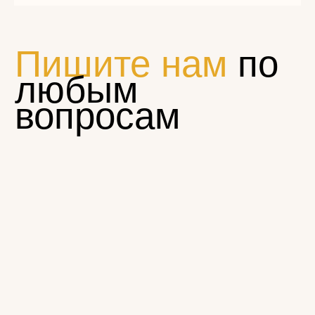
Загрузите файл
Add files
ОТПРАВИТЬ
Нажимая на кнопку «Отправить», вы соглашаетесь с
условиями
политики конфиденциальности
© Эклектика-декор 2022
1794881@mail.ru
Пн — Пт 9:00 — 17:00