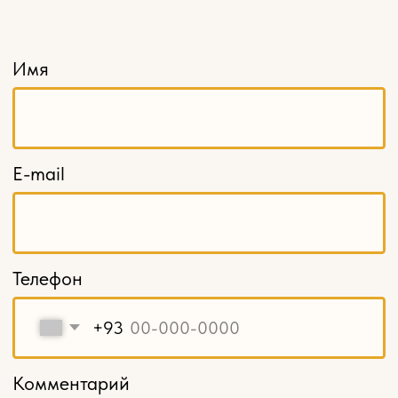
+7 (965) 179-48-81
г. Щелково, ул. Московская, д. 68а, стр. 1
КАТАЛОГ
Резной погонаж
Розетки
Кронштейны
Капители
Накладной декор
Навершия и свесы
Балясины
Столбы заходные