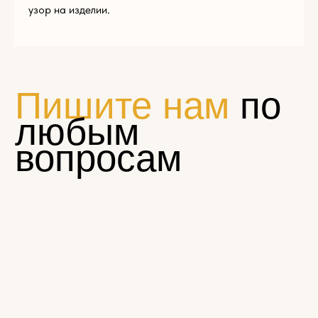
узор на изделии.
Нажимая на кнопку «Отправить», вы соглашаетесь с
условиями
политики конфиденциальности
© Эклектика-декор 2022
1794881@mail.ru
Пн — Пт 9:00 — 17:00
+7 (965) 179-48-81
г. Щелково, ул. Московская, д. 68а, стр. 1
КАТАЛОГ
Резной погонаж