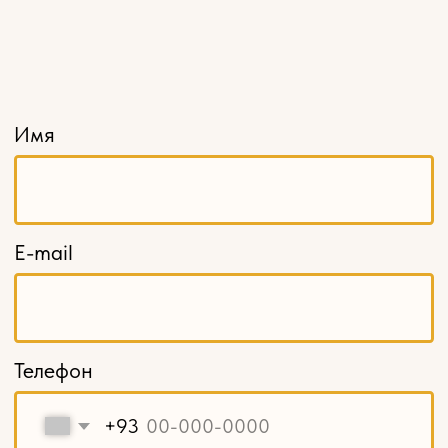
Розетки
Кронштейны
Капители
Накладной декор
Навершия и свесы
Балясины
Столбы заходные
Мебельные ножки и опоры
Карнизы
Декоративные решетки
Кромка из шпона
Шпон пиленый, ламели
Балюстрады