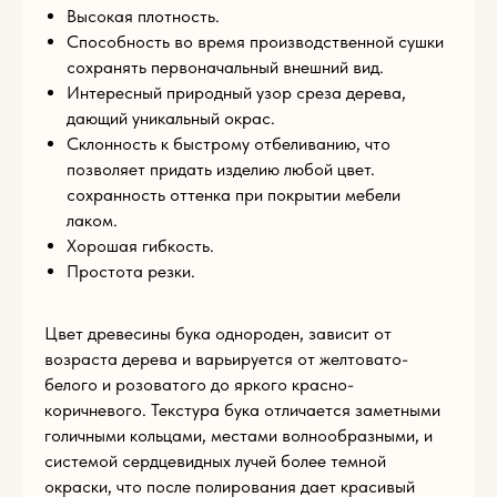
Высокая плотность.
Способность во время производственной сушки
E-mail
сохранять первоначальный внешний вид.
Интересный природный узор среза дерева,
дающий уникальный окрас.
Склонность к быстрому отбеливанию, что
Телефон
позволяет придать изделию любой цвет.
сохранность оттенка при покрытии мебели
+93
лаком.
Комментарий
Хорошая гибкость.
Простота резки.
Цвет древесины бука однороден, зависит от
Загрузите файл
возраста дерева и варьируется от желтовато-
белого и розоватого до яркого красно-
Add files
коричневого. Текстура бука отличается заметными
голичными кольцами, местами волнообразными, и
ОТПРАВИТЬ
системой сердцевидных лучей более темной
окраски, что после полирования дает красивый