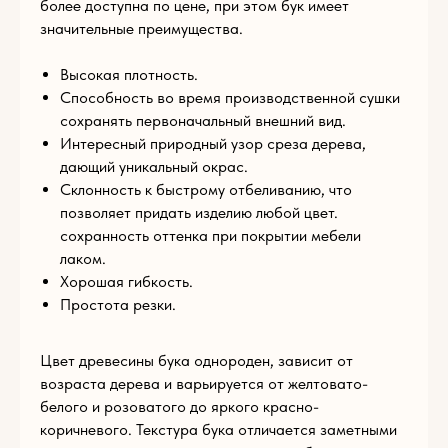
более доступна по цене, при этом бук имеет
условиями
политики конфиденциальности
значительные преимущества.
Высокая плотность.
Способность во время производственной сушки
сохранять первоначальный внешний вид.
© Эклектика-декор 2022
Интересный природный узор среза дерева,
дающий уникальный окрас.
1794881@mail.ru
Склонность к быстрому отбеливанию, что
Пн — Пт 9:00 — 17:00
позволяет придать изделию любой цвет.
сохранность оттенка при покрытии мебели
+7 (965) 179-48-81
лаком.
г. Щелково, ул. Московская, д. 68а, стр. 1
Хорошая гибкость.
Простота резки.
Цвет древесины бука однороден, зависит от
КАТАЛОГ
возраста дерева и варьируется от желтовато-
белого и розоватого до яркого красно-
Резной погонаж
коричневого. Текстура бука отличается заметными
Розетки