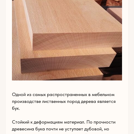
E-mail
Телефон
+93
Комментарий
Загрузите файл
Одной из самых распространенных в мебельном
Add files
производстве лиственных пород дерева является
бук.
ОТПРАВИТЬ
Стойкий к деформациям материал. По прочности
древесина бука почти не уступает дубовой, но
Нажимая на кнопку «Отправить», вы соглашаетесь с