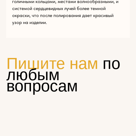
голичными кольцами, местами волнообразными, и
системой сердцевидных лучей более темной
Кронштейны
окраски, что после полирования дает красивый
Капители
узор на изделии.
Накладной декор
Навершия и свесы
Балясины
Столбы заходные
Мебельные ножки и опоры
Карнизы
Декоративные решетки
Кромка из шпона
Шпон пиленый, ламели
Балюстрады
МЕНЮ