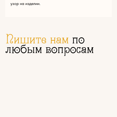
узор на изделии.
Нажимая на кнопку «Отправить», вы соглашаетесь с
условиями
политики конфиденциальности
© Эклектика-декор 2022
1794881@mail.ru
Пн — Пт 9:00 — 17:00
+7 (965) 179-48-81
г. Щелково, ул. Московская, д. 68а, стр. 1
КАТАЛОГ
Резной погонаж