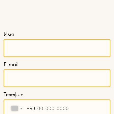
Розетки
Кронштейны
Капители
Накладной декор
Навершия и свесы
Балясины
Столбы заходные
Мебельные ножки и опоры
Карнизы
Декоративные решетки
Кромка из шпона
Шпон пиленый, ламели
Балюстрады