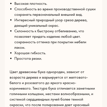
Высокая плотность.
Способность во время производственной сушки
E-mail
сохранять первоначальный внешний вид.
Интересный природный узор среза дерева,
дающий уникальный окрас.
Склонность к быстрому отбеливанию, что
Телефон
позволяет придать изделию любой цвет.
сохранность оттенка при покрытии мебели
+93
лаком.
Комментарий
Хорошая гибкость.
Простота резки.
Цвет древесины бука однороден, зависит от
Загрузите файл
возраста дерева и варьируется от желтовато-
белого и розоватого до яркого красно-
Add files
коричневого. Текстура бука отличается заметными
голичными кольцами, местами волнообразными, и
ОТПРАВИТЬ
системой сердцевидных лучей более темной
окраски, что после полирования дает красивый