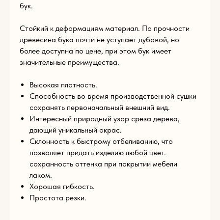
бук.
Стойкий к деформациям материал. По прочности
древесина бука почти не уступает дубовой, но
Имя
более доступна по цене, при этом бук имеет
значительные преимущества.
E-mail
Высокая плотность.
Способность во время производственной сушки
сохранять первоначальный внешний вид.
Интересный природный узор среза дерева,
Телефон
дающий уникальный окрас.
Склонность к быстрому отбеливанию, что
+93
позволяет придать изделию любой цвет.
Комментарий
сохранность оттенка при покрытии мебели
лаком.
Хорошая гибкость.
Простота резки.
Загрузите файл