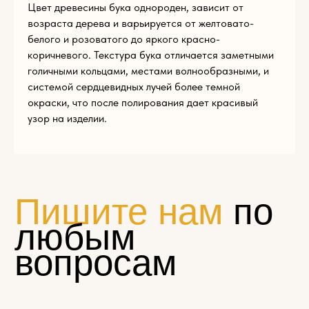
Цвет древесины бука однороден, зависит от
Add files
возраста дерева и варьируется от желтовато-
белого и розоватого до яркого красно-
ОТПРАВИТЬ
коричневого. Текстура бука отличается заметными
голичными кольцами, местами волнообразными, и
системой сердцевидных лучей более темной
Нажимая на кнопку «Отправить», вы соглашаетесь с
условиями
политики конфиденциальности
окраски, что после полирования дает красивый
узор на изделии.
© Эклектика-декор 2022
1794881@mail.ru
Пн — Пт 9:00 — 17:00
+7 (965) 179-48-81
г. Щелково, ул. Московская, д. 68а, стр. 1