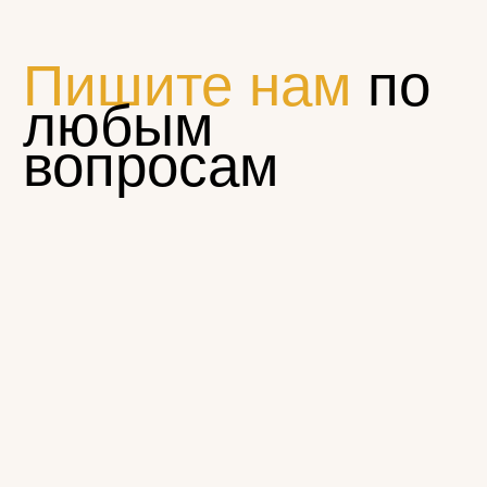
© Эклектика-декор 2022
1794881@mail.ru
Пн — Пт 9:00 — 17:00
+7 (965) 179-48-81
г. Щелково, ул. Московская, д. 68а, стр. 1
КАТАЛОГ
Резной погонаж
Розетки