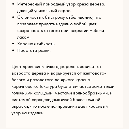
E-mail
Интересный природный узор среза дерева,
дающий уникальный окрас.
Склонность к быстрому отбеливанию, что
позволяет придать изделию любой цвет.
Телефон
сохранность оттенка при покрытии мебели
+93
лаком.
Хорошая гибкость.
Комментарий
Простота резки.
Цвет древесины бука однороден, зависит от
возраста дерева и варьируется от желтовато-
Загрузите файл
белого и розоватого до яркого красно-
Add files
коричневого. Текстура бука отличается заметными
голичными кольцами, местами волнообразными, и
системой сердцевидных лучей более темной
ОТПРАВИТЬ
окраски, что после полирования дает красивый
узор на изделии.
Нажимая на кнопку «Отправить», вы соглашаетесь с
условиями
политики конфиденциальности