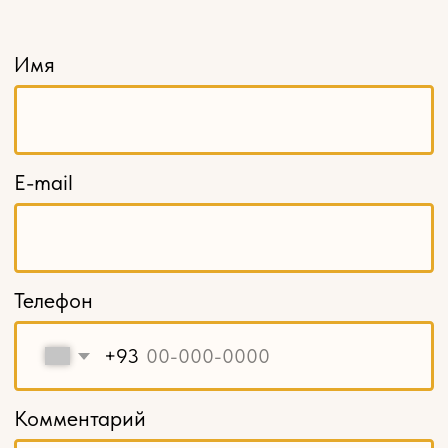
Кронштейны
Капители
Накладной декор
Навершия и свесы
Балясины
Столбы заходные
Мебельные ножки и опоры
Карнизы
Декоративные решетки
Кромка из шпона
Шпон пиленый, ламели
Балюстрады
МЕНЮ