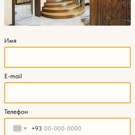
Розетки
Кронштейны
Капители
Накладной декор
Навершия и свесы
Балясины
Столбы заходные
Мебельные ножки и опоры
Карнизы
Декоративные решетки
Кромка из шпона
Шпон пиленый, ламели
Балюстрады