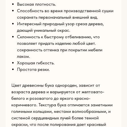
Высокая плотность.
Способность во время производственной сушки
E-mail
сохранять первоначальный внешний вид.
Интересный природный узор среза дерева,
дающий уникальный окрас.
Склонность к быстрому отбеливанию, что
Телефон
позволяет придать изделию любой цвет.
сохранность оттенка при покрытии мебели
+93
лаком.
Комментарий
Хорошая гибкость.
Простота резки.
Цвет древесины бука однороден, зависит от
Загрузите файл
возраста дерева и варьируется от желтовато-
белого и розоватого до яркого красно-
Add files
коричневого. Текстура бука отличается заметными
голичными кольцами, местами волнообразными, и
ОТПРАВИТЬ
системой сердцевидных лучей более темной
окраски, что после полирования дает красивый