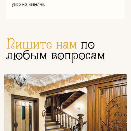
узор на изделии.
Нажимая на кнопку «Отправить», вы соглашаетесь с
условиями
политики конфиденциальности
© Эклектика-декор 2022
1794881@mail.ru
Пн — Пт 9:00 — 17:00
+7 (965) 179-48-81
г. Щелково, ул. Московская, д. 68а, стр. 1
КАТАЛОГ
Резной погонаж