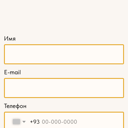
Розетки
Кронштейны
Капители
Накладной декор
Навершия и свесы
Балясины
Столбы заходные
Мебельные ножки и опоры
Карнизы
Декоративные решетки
Кромка из шпона
Шпон пиленый, ламели
Балюстрады