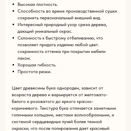
Высокая плотность.
Способность во время производственной сушки
E-mail
сохранять первоначальный внешний вид.
Интересный природный узор среза дерева,
дающий уникальный окрас.
Склонность к быстрому отбеливанию, что
Телефон
позволяет придать изделию любой цвет.
сохранность оттенка при покрытии мебели
+93
лаком.
Комментарий
Хорошая гибкость.
Простота резки.
Цвет древесины бука однороден, зависит от
Загрузите файл
возраста дерева и варьируется от желтовато-
белого и розоватого до яркого красно-
Add files
коричневого. Текстура бука отличается заметными
голичными кольцами, местами волнообразными, и
ОТПРАВИТЬ
системой сердцевидных лучей более темной
окраски, что после полирования дает красивый