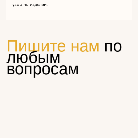
узор на изделии.
Нажимая на кнопку «Отправить», вы соглашаетесь с
условиями
политики конфиденциальности
© Эклектика-декор 2022
1794881@mail.ru
Пн — Пт 9:00 — 17:00
+7 (965) 179-48-81
г. Щелково, ул. Московская, д. 68а, стр. 1
КАТАЛОГ
Резной погонаж