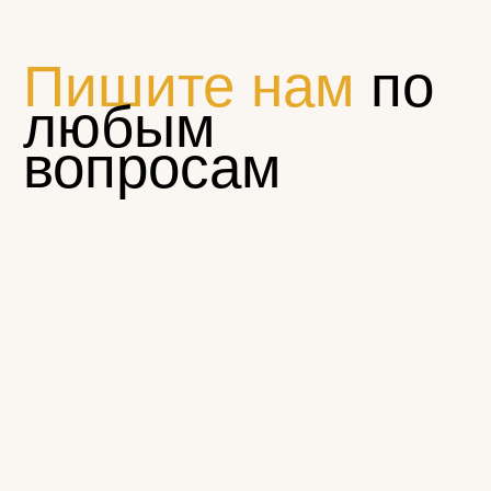
© Эклектика-декор 2022
1794881@mail.ru
Пн — Пт 9:00 — 17:00
+7 (965) 179-48-81
г. Щелково, ул. Московская, д. 68а, стр. 1
КАТАЛОГ
Резной погонаж
Розетки