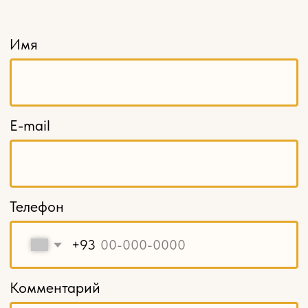
Кронштейны
Капители
Накладной декор
Навершия и свесы
Балясины
Столбы заходные
Мебельные ножки и опоры
Карнизы
Декоративные решетки
Кромка из шпона
Шпон пиленый, ламели
Балюстрады
МЕНЮ