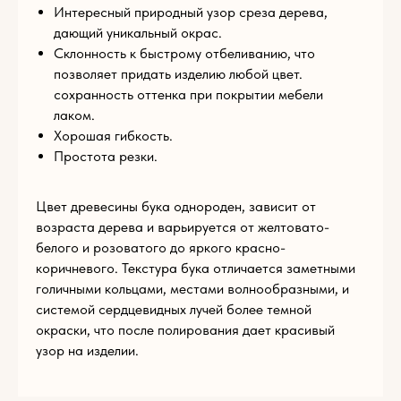
E-mail
Интересный природный узор среза дерева,
дающий уникальный окрас.
Склонность к быстрому отбеливанию, что
позволяет придать изделию любой цвет.
Телефон
сохранность оттенка при покрытии мебели
+93
лаком.
Хорошая гибкость.
Комментарий
Простота резки.
Цвет древесины бука однороден, зависит от
возраста дерева и варьируется от желтовато-
Загрузите файл
белого и розоватого до яркого красно-
Add files
коричневого. Текстура бука отличается заметными
голичными кольцами, местами волнообразными, и
системой сердцевидных лучей более темной
ОТПРАВИТЬ
окраски, что после полирования дает красивый
узор на изделии.
Нажимая на кнопку «Отправить», вы соглашаетесь с
условиями
политики конфиденциальности